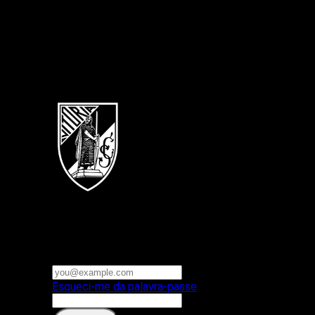
Português
Vitoria SC
E-mail ou nome de utilizador
Palavra-passe
Esqueci-me da palavra-passe