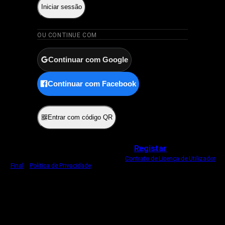
Iniciar sessão
OU CONTINUE COM
Continuar com Google
Continuar com Facebook
ou
Entrar com código QR
Não tem uma conta?
Registar
Ao iniciar sessão, concorda com o nosso
Contrato de Licença de Utilizador
Final
e
Política de Privacidade
.
Usamos um cookie estritamente necessário
para o manter com sessão iniciada.