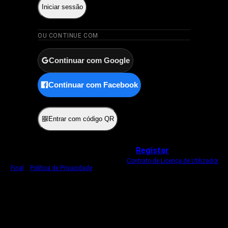
Iniciar sessão
OU CONTINUE COM
Continuar com Google
Continuar com Facebook
ou
Entrar com código QR
Não tem uma conta?
Registar
Ao iniciar sessão, concorda com o nosso
Contrato de Licença de Utilizador
Final
e
Política de Privacidade
.
Usamos um cookie estritamente necessário
para o manter com sessão iniciada.