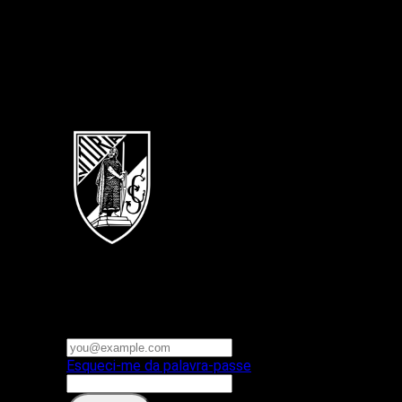
Português
Vitoria SC
E-mail ou nome de utilizador
Palavra-passe
Esqueci-me da palavra-passe