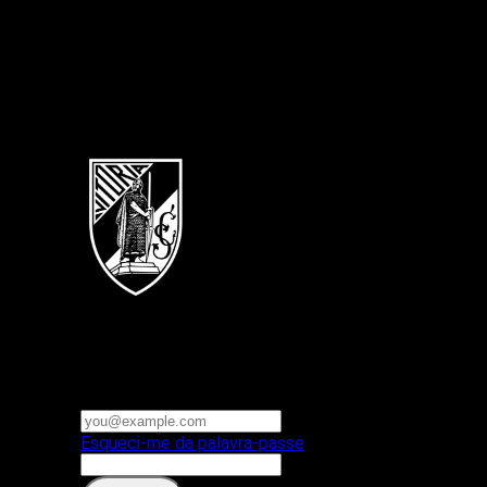
Português
Vitoria SC
E-mail ou nome de utilizador
Palavra-passe
Esqueci-me da palavra-passe