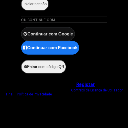
Iniciar sessão
OU CONTINUE COM
Continuar com Google
Continuar com Facebook
ou
Entrar com código QR
Não tem uma conta?
Registar
Ao iniciar sessão, concorda com o nosso
Contrato de Licença de Utilizador
Final
e
Política de Privacidade
.
Usamos um cookie estritamente necessário
para o manter com sessão iniciada.