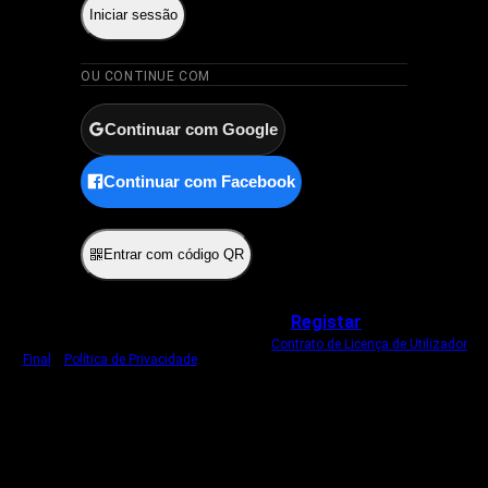
Iniciar sessão
OU CONTINUE COM
Continuar com Google
Continuar com Facebook
ou
Entrar com código QR
Não tem uma conta?
Registar
Ao iniciar sessão, concorda com o nosso
Contrato de Licença de Utilizador
Final
e
Política de Privacidade
.
Usamos um cookie estritamente necessário
para o manter com sessão iniciada.