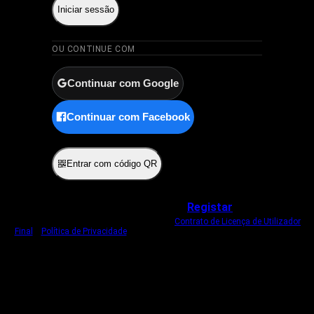
Iniciar sessão
OU CONTINUE COM
Continuar com Google
Continuar com Facebook
ou
Entrar com código QR
Não tem uma conta?
Registar
Ao iniciar sessão, concorda com o nosso
Contrato de Licença de Utilizador
Final
e
Política de Privacidade
.
Usamos um cookie estritamente necessário
para o manter com sessão iniciada.