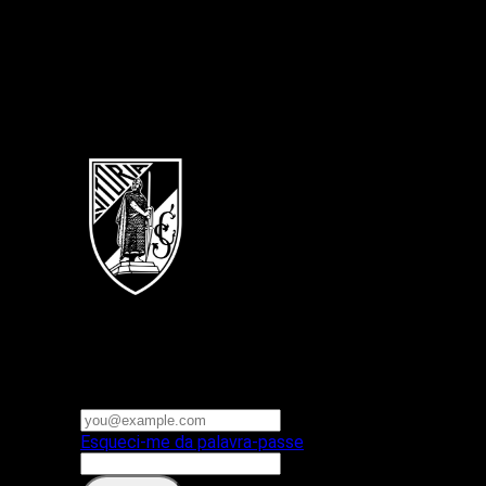
Português
Vitoria SC
E-mail ou nome de utilizador
Palavra-passe
Esqueci-me da palavra-passe