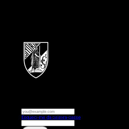
Português
Vitoria SC
E-mail ou nome de utilizador
Palavra-passe
Esqueci-me da palavra-passe