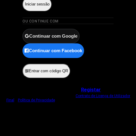
Iniciar sessão
OU CONTINUE COM
Continuar com Google
Continuar com Facebook
ou
Entrar com código QR
Não tem uma conta?
Registar
Ao iniciar sessão, concorda com o nosso
Contrato de Licença de Utilizador
Final
e
Política de Privacidade
.
Usamos um cookie estritamente necessário
para o manter com sessão iniciada.