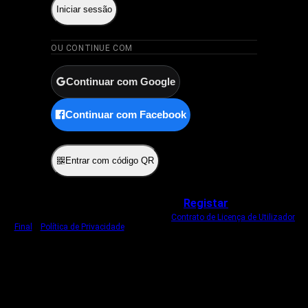
Iniciar sessão
OU CONTINUE COM
Continuar com Google
Continuar com Facebook
ou
Entrar com código QR
Não tem uma conta?
Registar
Ao iniciar sessão, concorda com o nosso
Contrato de Licença de Utilizador
Final
e
Política de Privacidade
.
Usamos um cookie estritamente necessário
para o manter com sessão iniciada.