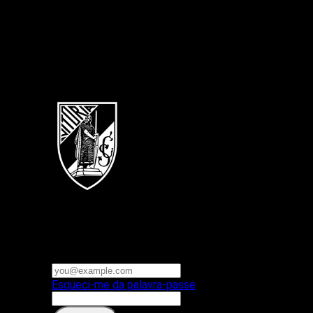
Português
Vitoria SC
E-mail ou nome de utilizador
Palavra-passe
Esqueci-me da palavra-passe