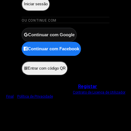
Iniciar sessão
OU CONTINUE COM
Continuar com Google
Continuar com Facebook
ou
Entrar com código QR
Não tem uma conta?
Registar
Ao iniciar sessão, concorda com o nosso
Contrato de Licença de Utilizador
Final
e
Política de Privacidade
.
Usamos um cookie estritamente necessário
para o manter com sessão iniciada.