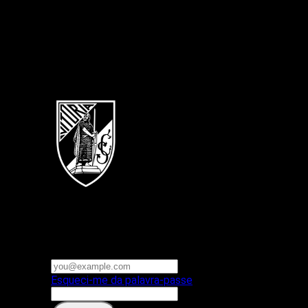
Português
Vitoria SC
E-mail ou nome de utilizador
Palavra-passe
Esqueci-me da palavra-passe