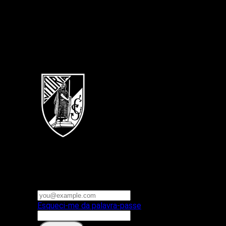
Português
Vitoria SC
E-mail ou nome de utilizador
Palavra-passe
Esqueci-me da palavra-passe