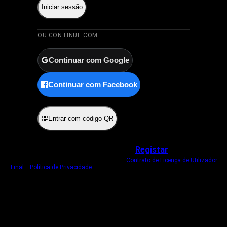
Iniciar sessão
OU CONTINUE COM
Continuar com Google
Continuar com Facebook
ou
Entrar com código QR
Não tem uma conta?
Registar
Ao iniciar sessão, concorda com o nosso
Contrato de Licença de Utilizador
Final
e
Política de Privacidade
.
Usamos um cookie estritamente necessário
para o manter com sessão iniciada.