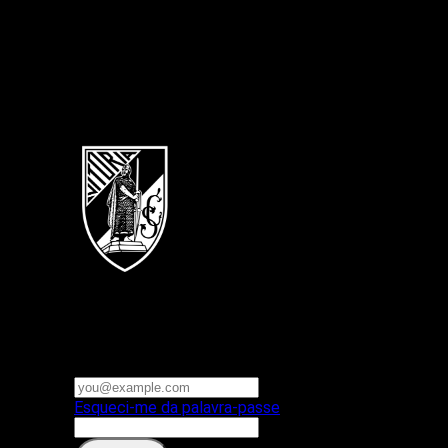
Português
Vitoria SC
E-mail ou nome de utilizador
Palavra-passe
Esqueci-me da palavra-passe