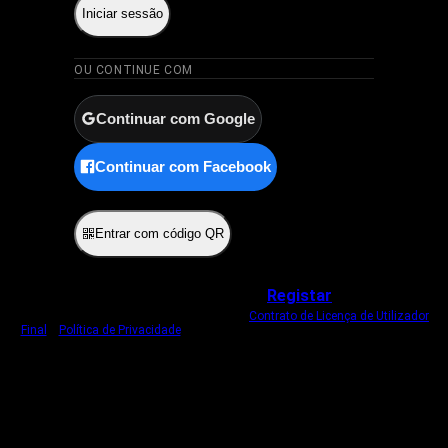
Iniciar sessão
OU CONTINUE COM
Continuar com Google
Continuar com Facebook
ou
Entrar com código QR
Não tem uma conta?
Registar
Ao iniciar sessão, concorda com o nosso
Contrato de Licença de Utilizador
Final
e
Política de Privacidade
.
Usamos um cookie estritamente necessário
para o manter com sessão iniciada.