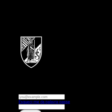
Português
Vitoria SC
E-mail ou nome de utilizador
Palavra-passe
Esqueci-me da palavra-passe