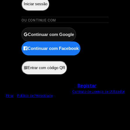
Iniciar sessão
OU CONTINUE COM
Continuar com Google
Continuar com Facebook
ou
Entrar com código QR
Não tem uma conta?
Registar
Ao iniciar sessão, concorda com o nosso
Contrato de Licença de Utilizador
Final
e
Política de Privacidade
.
Usamos um cookie estritamente necessário
para o manter com sessão iniciada.