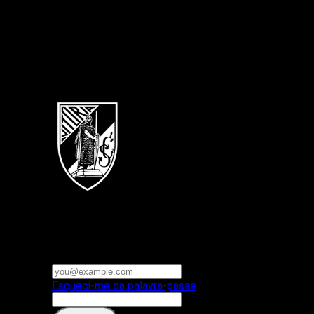
Português
Vitoria SC
E-mail ou nome de utilizador
Palavra-passe
Esqueci-me da palavra-passe