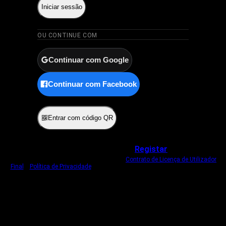
Iniciar sessão
OU CONTINUE COM
Continuar com Google
Continuar com Facebook
ou
Entrar com código QR
Não tem uma conta?
Registar
Ao iniciar sessão, concorda com o nosso
Contrato de Licença de Utilizador
Final
e
Política de Privacidade
.
Usamos um cookie estritamente necessário
para o manter com sessão iniciada.