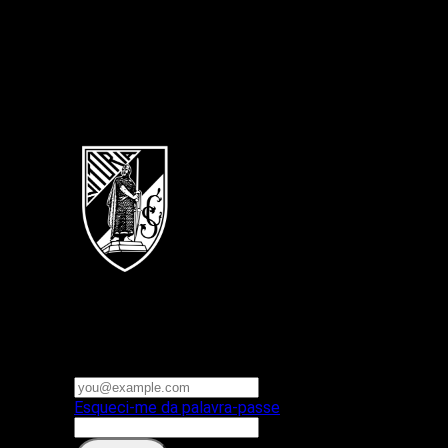
Português
Vitoria SC
E-mail ou nome de utilizador
Palavra-passe
Esqueci-me da palavra-passe