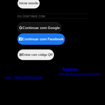
Iniciar sessão
OU CONTINUE COM
Continuar com Google
Continuar com Facebook
ou
Entrar com código QR
Não tem uma conta?
Registar
Ao iniciar sessão, concorda com o nosso
Contrato de Licença de Utilizador
Final
e
Política de Privacidade
.
Usamos um cookie estritamente necessário
para o manter com sessão iniciada.