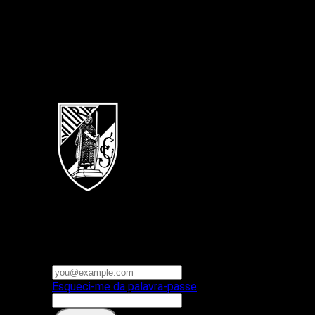
Português
Vitoria SC
E-mail ou nome de utilizador
Palavra-passe
Esqueci-me da palavra-passe