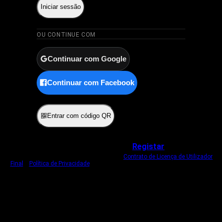
Iniciar sessão
OU CONTINUE COM
Continuar com Google
Continuar com Facebook
ou
Entrar com código QR
Não tem uma conta?
Registar
Ao iniciar sessão, concorda com o nosso
Contrato de Licença de Utilizador
Final
e
Política de Privacidade
.
Usamos um cookie estritamente necessário
para o manter com sessão iniciada.