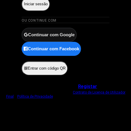
Iniciar sessão
OU CONTINUE COM
Continuar com Google
Continuar com Facebook
ou
Entrar com código QR
Não tem uma conta?
Registar
Ao iniciar sessão, concorda com o nosso
Contrato de Licença de Utilizador
Final
e
Política de Privacidade
.
Usamos um cookie estritamente necessário
para o manter com sessão iniciada.