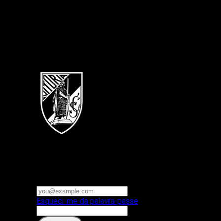
Português
Vitoria SC
E-mail ou nome de utilizador
Palavra-passe
Esqueci-me da palavra-passe