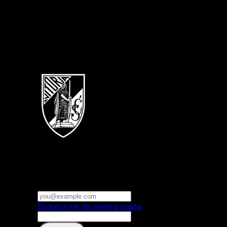
Português
Vitoria SC
E-mail ou nome de utilizador
Palavra-passe
Esqueci-me da palavra-passe