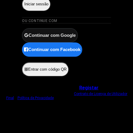
Iniciar sessão
OU CONTINUE COM
Continuar com Google
Continuar com Facebook
ou
Entrar com código QR
Não tem uma conta?
Registar
Ao iniciar sessão, concorda com o nosso
Contrato de Licença de Utilizador
Final
e
Política de Privacidade
.
Usamos um cookie estritamente necessário
para o manter com sessão iniciada.