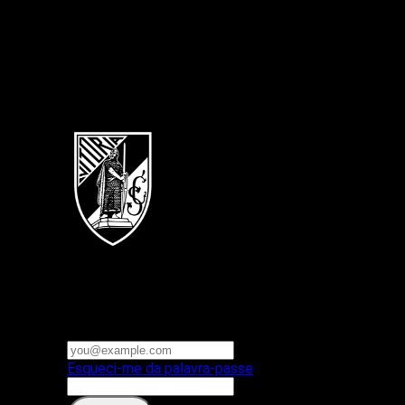
Português
Vitoria SC
E-mail ou nome de utilizador
Palavra-passe
Esqueci-me da palavra-passe