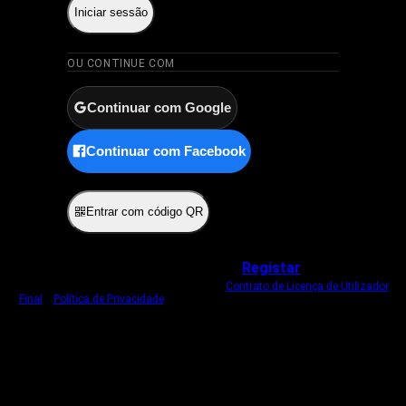
Iniciar sessão
OU CONTINUE COM
Continuar com Google
Continuar com Facebook
ou
Entrar com código QR
Não tem uma conta?
Registar
Ao iniciar sessão, concorda com o nosso
Contrato de Licença de Utilizador
Final
e
Política de Privacidade
.
Usamos um cookie estritamente necessário
para o manter com sessão iniciada.