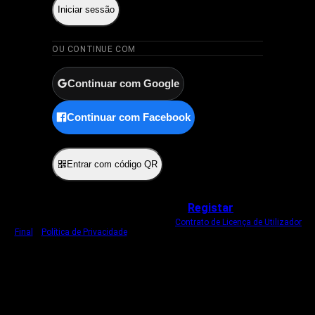
Iniciar sessão
OU CONTINUE COM
Continuar com Google
Continuar com Facebook
ou
Entrar com código QR
Não tem uma conta?
Registar
Ao iniciar sessão, concorda com o nosso
Contrato de Licença de Utilizador
Final
e
Política de Privacidade
.
Usamos um cookie estritamente necessário
para o manter com sessão iniciada.