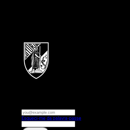
Português
Vitoria SC
E-mail ou nome de utilizador
Palavra-passe
Esqueci-me da palavra-passe