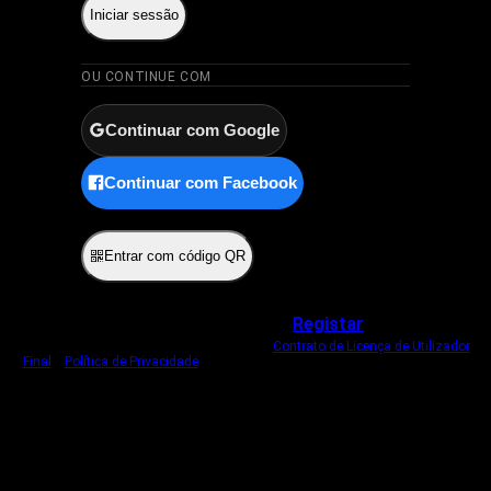
Iniciar sessão
OU CONTINUE COM
Continuar com Google
Continuar com Facebook
ou
Entrar com código QR
Não tem uma conta?
Registar
Ao iniciar sessão, concorda com o nosso
Contrato de Licença de Utilizador
Final
e
Política de Privacidade
.
Usamos um cookie estritamente necessário
para o manter com sessão iniciada.