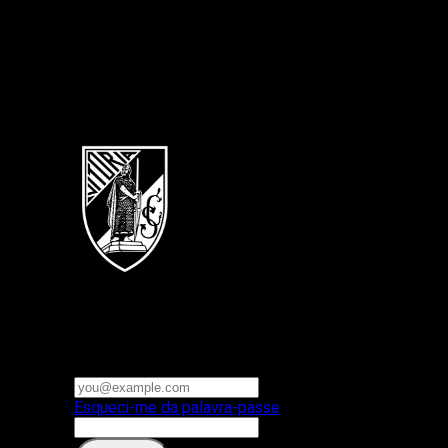
Português
Vitoria SC
E-mail ou nome de utilizador
Palavra-passe
Esqueci-me da palavra-passe