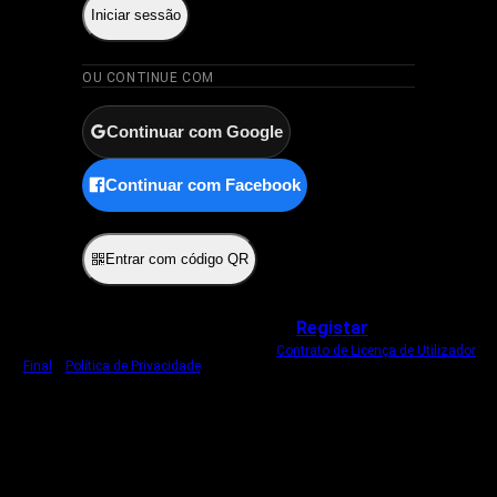
Iniciar sessão
OU CONTINUE COM
Continuar com Google
Continuar com Facebook
ou
Entrar com código QR
Não tem uma conta?
Registar
Ao iniciar sessão, concorda com o nosso
Contrato de Licença de Utilizador
Final
e
Política de Privacidade
.
Usamos um cookie estritamente necessário
para o manter com sessão iniciada.