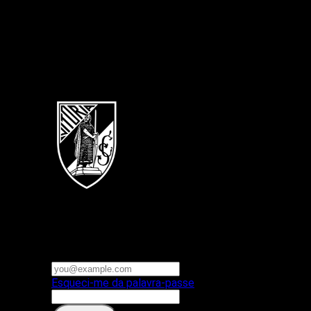
Português
Vitoria SC
E-mail ou nome de utilizador
Palavra-passe
Esqueci-me da palavra-passe