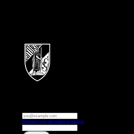
Português
Vitoria SC
E-mail ou nome de utilizador
Palavra-passe
Esqueci-me da palavra-passe