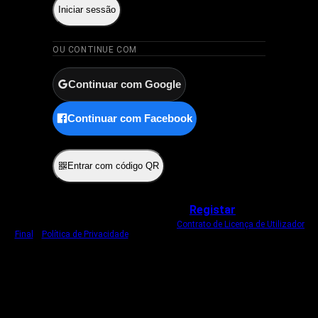
Iniciar sessão
OU CONTINUE COM
Continuar com Google
Continuar com Facebook
ou
Entrar com código QR
Não tem uma conta?
Registar
Ao iniciar sessão, concorda com o nosso
Contrato de Licença de Utilizador
Final
e
Política de Privacidade
.
Usamos um cookie estritamente necessário
para o manter com sessão iniciada.