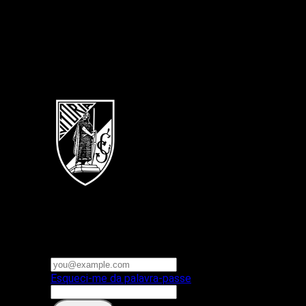
Português
Vitoria SC
E-mail ou nome de utilizador
Palavra-passe
Esqueci-me da palavra-passe