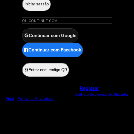
Iniciar sessão
OU CONTINUE COM
Continuar com Google
Continuar com Facebook
ou
Entrar com código QR
Não tem uma conta?
Registar
Ao iniciar sessão, concorda com o nosso
Contrato de Licença de Utilizador
Final
e
Política de Privacidade
.
Usamos um cookie estritamente necessário
para o manter com sessão iniciada.