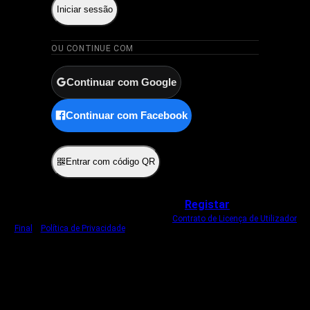
Iniciar sessão
OU CONTINUE COM
Continuar com Google
Continuar com Facebook
ou
Entrar com código QR
Não tem uma conta?
Registar
Ao iniciar sessão, concorda com o nosso
Contrato de Licença de Utilizador
Final
e
Política de Privacidade
.
Usamos um cookie estritamente necessário
para o manter com sessão iniciada.