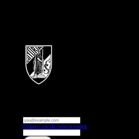
Português
Vitoria SC
E-mail ou nome de utilizador
Palavra-passe
Esqueci-me da palavra-passe