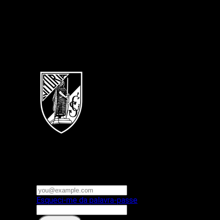
Português
Vitoria SC
E-mail ou nome de utilizador
Palavra-passe
Esqueci-me da palavra-passe