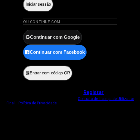
Iniciar sessão
OU CONTINUE COM
Continuar com Google
Continuar com Facebook
ou
Entrar com código QR
Não tem uma conta?
Registar
Ao iniciar sessão, concorda com o nosso
Contrato de Licença de Utilizador
Final
e
Política de Privacidade
.
Usamos um cookie estritamente necessário
para o manter com sessão iniciada.