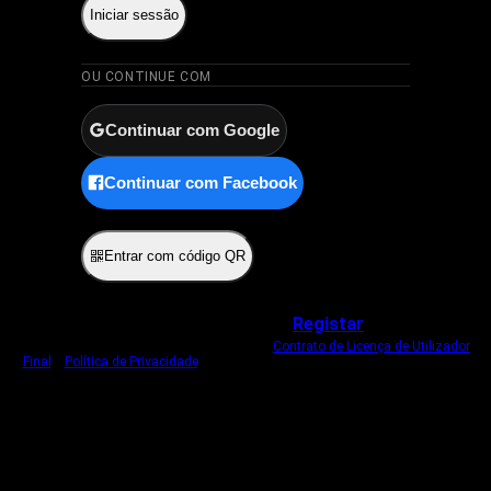
Iniciar sessão
OU CONTINUE COM
Continuar com Google
Continuar com Facebook
ou
Entrar com código QR
Não tem uma conta?
Registar
Ao iniciar sessão, concorda com o nosso
Contrato de Licença de Utilizador
Final
e
Política de Privacidade
.
Usamos um cookie estritamente necessário
para o manter com sessão iniciada.