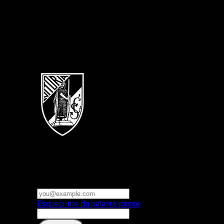
Português
Vitoria SC
E-mail ou nome de utilizador
Palavra-passe
Esqueci-me da palavra-passe