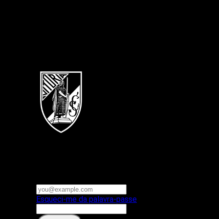
Português
Vitoria SC
E-mail ou nome de utilizador
Palavra-passe
Esqueci-me da palavra-passe