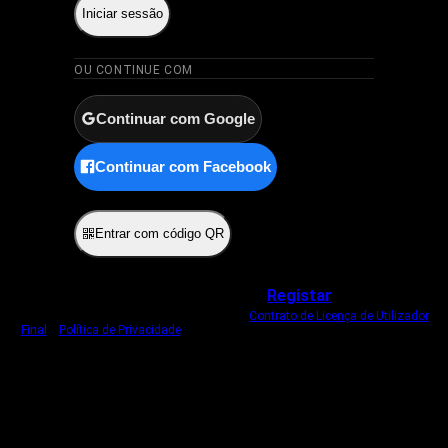
Iniciar sessão
OU CONTINUE COM
Continuar com Google
Continuar com Facebook
ou
Entrar com código QR
Não tem uma conta?
Registar
Ao iniciar sessão, concorda com o nosso
Contrato de Licença de Utilizador
Final
e
Política de Privacidade
.
Usamos um cookie estritamente necessário
para o manter com sessão iniciada.