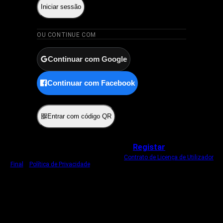
Iniciar sessão
OU CONTINUE COM
Continuar com Google
Continuar com Facebook
ou
Entrar com código QR
Não tem uma conta?
Registar
Ao iniciar sessão, concorda com o nosso
Contrato de Licença de Utilizador
Final
e
Política de Privacidade
.
Usamos um cookie estritamente necessário
para o manter com sessão iniciada.