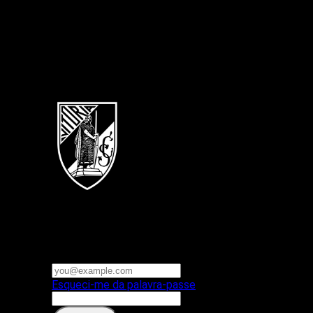
Português
Vitoria SC
E-mail ou nome de utilizador
Palavra-passe
Esqueci-me da palavra-passe