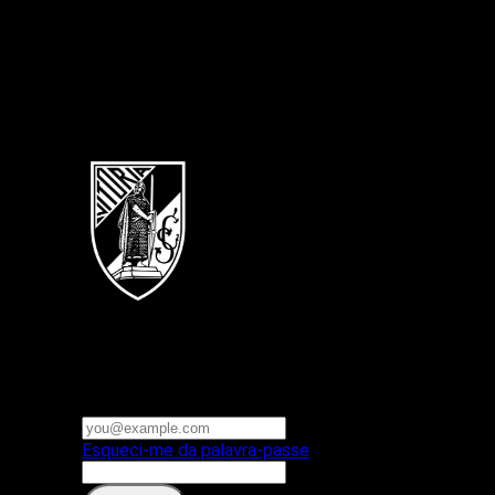
Português
Vitoria SC
E-mail ou nome de utilizador
Palavra-passe
Esqueci-me da palavra-passe