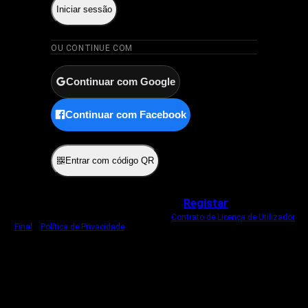
Iniciar sessão
OU CONTINUE COM
Continuar com Google
Continuar com Facebook
ou
Entrar com código QR
Não tem uma conta?
Registar
Ao iniciar sessão, concorda com o nosso
Contrato de Licença de Utilizador
Final
e
Política de Privacidade
.
Usamos um cookie estritamente necessário
para o manter com sessão iniciada.