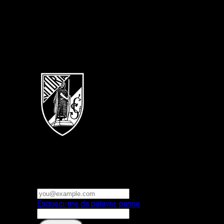
Português
Vitoria SC
E-mail ou nome de utilizador
Palavra-passe
Esqueci-me da palavra-passe