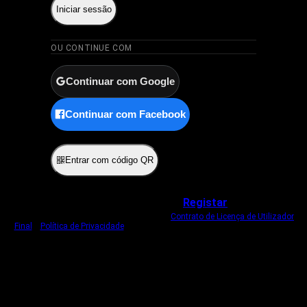
Iniciar sessão
OU CONTINUE COM
Continuar com Google
Continuar com Facebook
ou
Entrar com código QR
Não tem uma conta?
Registar
Ao iniciar sessão, concorda com o nosso
Contrato de Licença de Utilizador
Final
e
Política de Privacidade
.
Usamos um cookie estritamente necessário
para o manter com sessão iniciada.