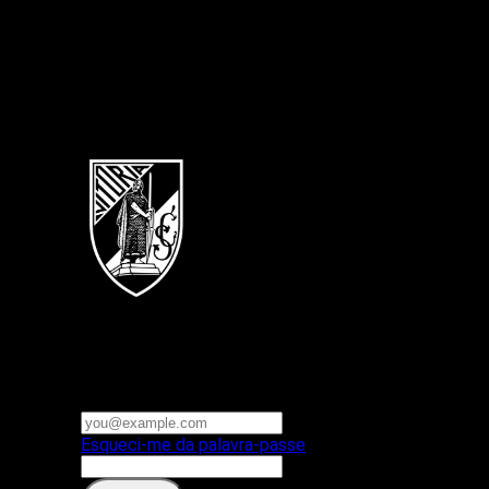
Português
Vitoria SC
E-mail ou nome de utilizador
Palavra-passe
Esqueci-me da palavra-passe