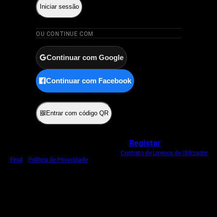
Iniciar sessão
OU CONTINUE COM
Continuar com Google
Continuar com Facebook
ou
Entrar com código QR
Não tem uma conta?
Registar
Ao iniciar sessão, concorda com o nosso
Contrato de Licença de Utilizador
Final
e
Política de Privacidade
.
Usamos um cookie estritamente necessário
para o manter com sessão iniciada.