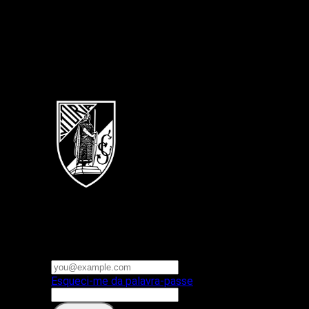
Português
Vitoria SC
E-mail ou nome de utilizador
Palavra-passe
Esqueci-me da palavra-passe