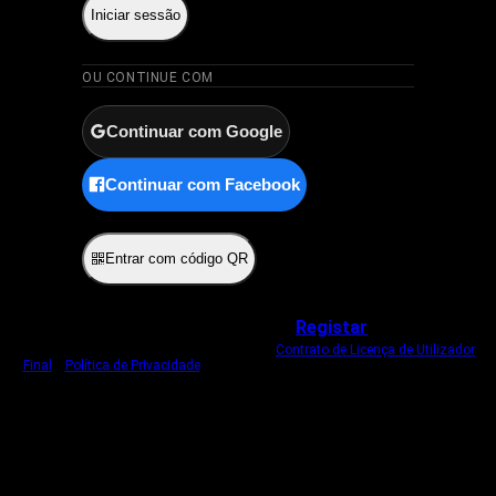
Iniciar sessão
OU CONTINUE COM
Continuar com Google
Continuar com Facebook
ou
Entrar com código QR
Não tem uma conta?
Registar
Ao iniciar sessão, concorda com o nosso
Contrato de Licença de Utilizador
Final
e
Política de Privacidade
.
Usamos um cookie estritamente necessário
para o manter com sessão iniciada.