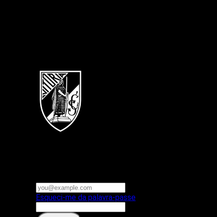
Português
Vitoria SC
E-mail ou nome de utilizador
Palavra-passe
Esqueci-me da palavra-passe