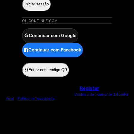
Iniciar sessão
OU CONTINUE COM
Continuar com Google
Continuar com Facebook
ou
Entrar com código QR
Não tem uma conta?
Registar
Ao iniciar sessão, concorda com o nosso
Contrato de Licença de Utilizador
Final
e
Política de Privacidade
.
Usamos um cookie estritamente necessário
para o manter com sessão iniciada.