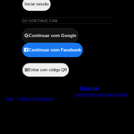
Iniciar sessão
OU CONTINUE COM
Continuar com Google
Continuar com Facebook
ou
Entrar com código QR
Não tem uma conta?
Registar
Ao iniciar sessão, concorda com o nosso
Contrato de Licença de Utilizador
Final
e
Política de Privacidade
.
Usamos um cookie estritamente necessário
para o manter com sessão iniciada.