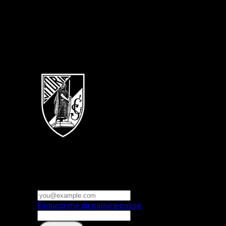
Português
Vitoria SC
E-mail ou nome de utilizador
Palavra-passe
Esqueci-me da palavra-passe