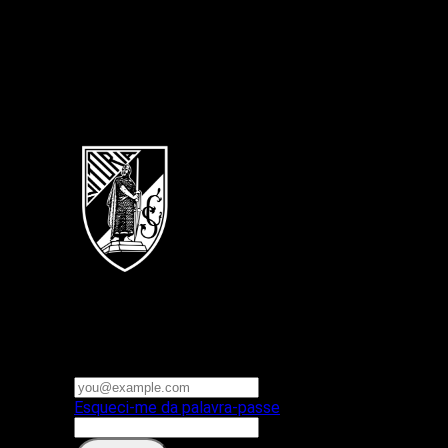
Português
Vitoria SC
E-mail ou nome de utilizador
Palavra-passe
Esqueci-me da palavra-passe