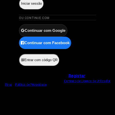
Iniciar sessão
OU CONTINUE COM
Continuar com Google
Continuar com Facebook
ou
Entrar com código QR
Não tem uma conta?
Registar
Ao iniciar sessão, concorda com o nosso
Contrato de Licença de Utilizador
Final
e
Política de Privacidade
.
Usamos um cookie estritamente necessário
para o manter com sessão iniciada.