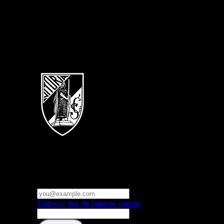
Português
Vitoria SC
E-mail ou nome de utilizador
Palavra-passe
Esqueci-me da palavra-passe