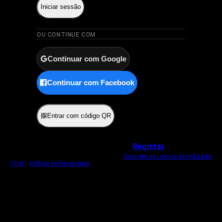
Iniciar sessão
OU CONTINUE COM
Continuar com Google
Continuar com Facebook
ou
Entrar com código QR
Não tem uma conta?
Registar
Ao iniciar sessão, concorda com o nosso
Contrato de Licença de Utilizador
Final
e
Política de Privacidade
.
Usamos um cookie estritamente necessário
para o manter com sessão iniciada.