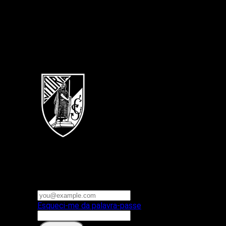
Português
Vitoria SC
E-mail ou nome de utilizador
Palavra-passe
Esqueci-me da palavra-passe