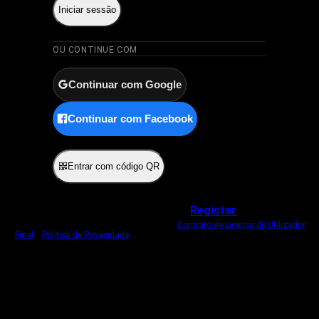
Iniciar sessão
OU CONTINUE COM
Continuar com Google
Continuar com Facebook
ou
Entrar com código QR
Não tem uma conta?
Registar
Ao iniciar sessão, concorda com o nosso
Contrato de Licença de Utilizador
Final
e
Política de Privacidade
.
Usamos um cookie estritamente necessário
para o manter com sessão iniciada.