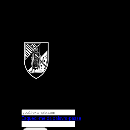
Português
Vitoria SC
E-mail ou nome de utilizador
Palavra-passe
Esqueci-me da palavra-passe