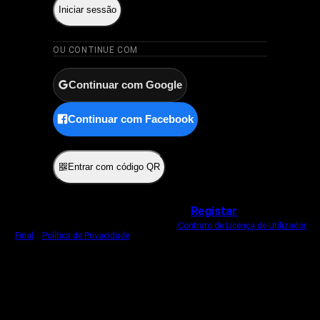
Iniciar sessão
OU CONTINUE COM
Continuar com Google
Continuar com Facebook
ou
Entrar com código QR
Não tem uma conta?
Registar
Ao iniciar sessão, concorda com o nosso
Contrato de Licença de Utilizador
Final
e
Política de Privacidade
.
Usamos um cookie estritamente necessário
para o manter com sessão iniciada.