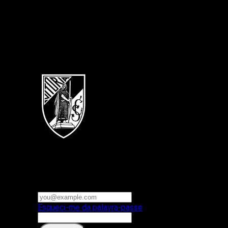
Português
Vitoria SC
E-mail ou nome de utilizador
Palavra-passe
Esqueci-me da palavra-passe