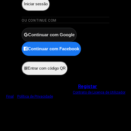
Iniciar sessão
OU CONTINUE COM
Continuar com Google
Continuar com Facebook
ou
Entrar com código QR
Não tem uma conta?
Registar
Ao iniciar sessão, concorda com o nosso
Contrato de Licença de Utilizador
Final
e
Política de Privacidade
.
Usamos um cookie estritamente necessário
para o manter com sessão iniciada.