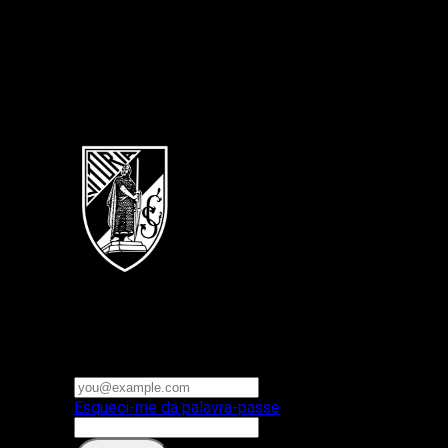
Português
Vitoria SC
E-mail ou nome de utilizador
Palavra-passe
Esqueci-me da palavra-passe