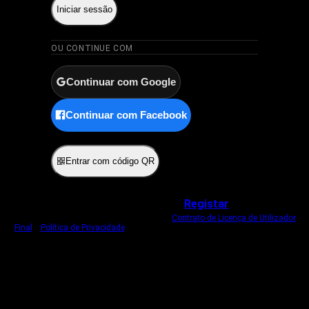
Iniciar sessão
OU CONTINUE COM
Continuar com Google
Continuar com Facebook
ou
Entrar com código QR
Não tem uma conta?
Registar
Ao iniciar sessão, concorda com o nosso
Contrato de Licença de Utilizador
Final
e
Política de Privacidade
.
Usamos um cookie estritamente necessário
para o manter com sessão iniciada.