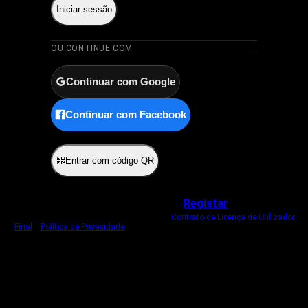
Iniciar sessão
OU CONTINUE COM
Continuar com Google
Continuar com Facebook
ou
Entrar com código QR
Não tem uma conta?
Registar
Ao iniciar sessão, concorda com o nosso
Contrato de Licença de Utilizador
Final
e
Política de Privacidade
.
Usamos um cookie estritamente necessário
para o manter com sessão iniciada.