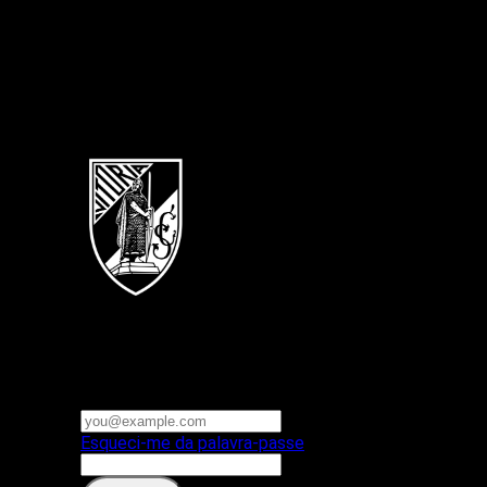
Português
Vitoria SC
E-mail ou nome de utilizador
Palavra-passe
Esqueci-me da palavra-passe