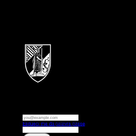
Português
Vitoria SC
E-mail ou nome de utilizador
Palavra-passe
Esqueci-me da palavra-passe