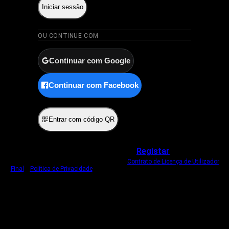
Iniciar sessão
OU CONTINUE COM
Continuar com Google
Continuar com Facebook
ou
Entrar com código QR
Não tem uma conta?
Registar
Ao iniciar sessão, concorda com o nosso
Contrato de Licença de Utilizador
Final
e
Política de Privacidade
.
Usamos um cookie estritamente necessário
para o manter com sessão iniciada.