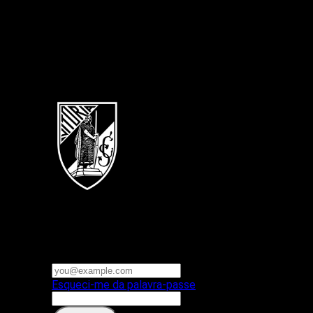
Português
Vitoria SC
E-mail ou nome de utilizador
Palavra-passe
Esqueci-me da palavra-passe