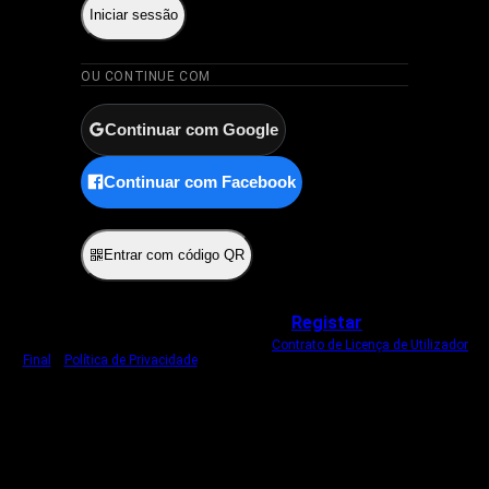
Iniciar sessão
OU CONTINUE COM
Continuar com Google
Continuar com Facebook
ou
Entrar com código QR
Não tem uma conta?
Registar
Ao iniciar sessão, concorda com o nosso
Contrato de Licença de Utilizador
Final
e
Política de Privacidade
.
Usamos um cookie estritamente necessário
para o manter com sessão iniciada.