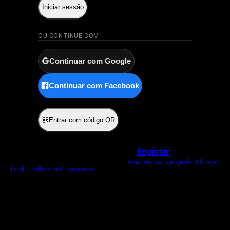
Iniciar sessão
OU CONTINUE COM
Continuar com Google
Continuar com Facebook
ou
Entrar com código QR
Não tem uma conta?
Registar
Ao iniciar sessão, concorda com o nosso
Contrato de Licença de Utilizador
Final
e
Política de Privacidade
.
Usamos um cookie estritamente necessário
para o manter com sessão iniciada.