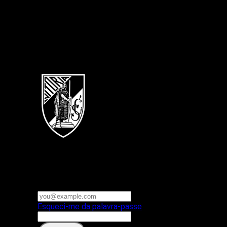
Português
Vitoria SC
E-mail ou nome de utilizador
Palavra-passe
Esqueci-me da palavra-passe