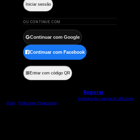
Iniciar sessão
OU CONTINUE COM
Continuar com Google
Continuar com Facebook
ou
Entrar com código QR
Não tem uma conta?
Registar
Ao iniciar sessão, concorda com o nosso
Contrato de Licença de Utilizador
Final
e
Política de Privacidade
.
Usamos um cookie estritamente necessário
para o manter com sessão iniciada.