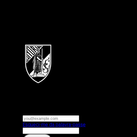
Português
Vitoria SC
E-mail ou nome de utilizador
Palavra-passe
Esqueci-me da palavra-passe