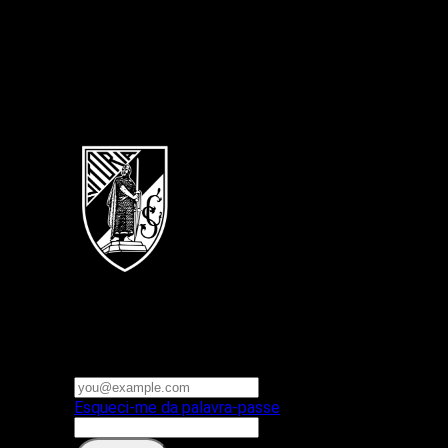
Português
Vitoria SC
E-mail ou nome de utilizador
Palavra-passe
Esqueci-me da palavra-passe