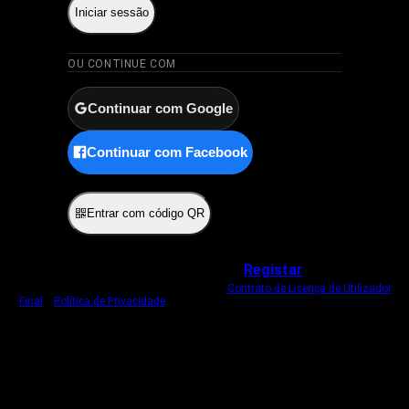
Iniciar sessão
OU CONTINUE COM
Continuar com Google
Continuar com Facebook
ou
Entrar com código QR
Não tem uma conta?
Registar
Ao iniciar sessão, concorda com o nosso
Contrato de Licença de Utilizador
Final
e
Política de Privacidade
.
Usamos um cookie estritamente necessário
para o manter com sessão iniciada.