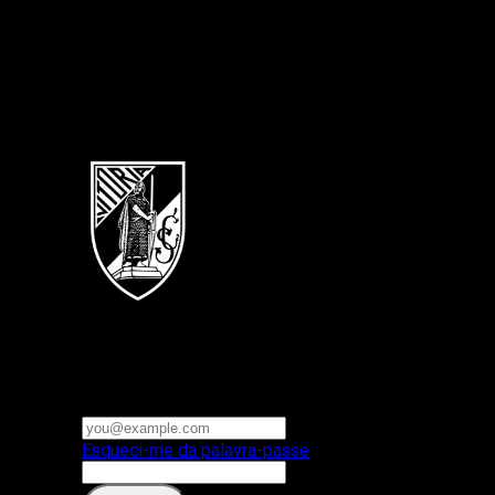
Português
Vitoria SC
E-mail ou nome de utilizador
Palavra-passe
Esqueci-me da palavra-passe