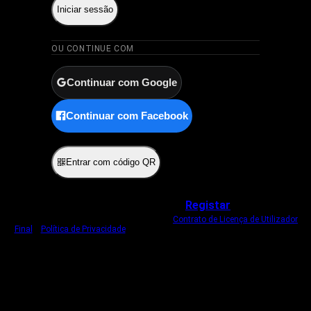
Iniciar sessão
OU CONTINUE COM
Continuar com Google
Continuar com Facebook
ou
Entrar com código QR
Não tem uma conta?
Registar
Ao iniciar sessão, concorda com o nosso
Contrato de Licença de Utilizador
Final
e
Política de Privacidade
.
Usamos um cookie estritamente necessário
para o manter com sessão iniciada.