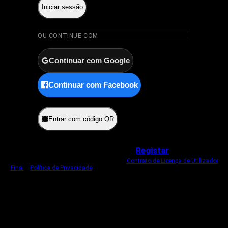
Iniciar sessão
OU CONTINUE COM
Continuar com Google
Continuar com Facebook
ou
Entrar com código QR
Não tem uma conta?
Registar
Ao iniciar sessão, concorda com o nosso
Contrato de Licença de Utilizador
Final
e
Política de Privacidade
.
Usamos um cookie estritamente necessário
para o manter com sessão iniciada.