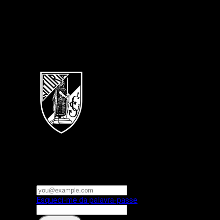
Português
Vitoria SC
E-mail ou nome de utilizador
Palavra-passe
Esqueci-me da palavra-passe