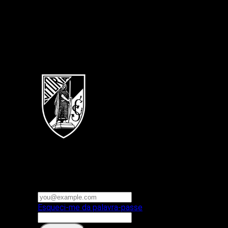
Português
Vitoria SC
E-mail ou nome de utilizador
Palavra-passe
Esqueci-me da palavra-passe