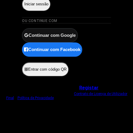
Iniciar sessão
OU CONTINUE COM
Continuar com Google
Continuar com Facebook
ou
Entrar com código QR
Não tem uma conta?
Registar
Ao iniciar sessão, concorda com o nosso
Contrato de Licença de Utilizador
Final
e
Política de Privacidade
.
Usamos um cookie estritamente necessário
para o manter com sessão iniciada.