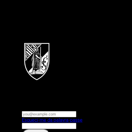
Português
Vitoria SC
E-mail ou nome de utilizador
Palavra-passe
Esqueci-me da palavra-passe