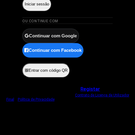
Iniciar sessão
OU CONTINUE COM
Continuar com Google
Continuar com Facebook
ou
Entrar com código QR
Não tem uma conta?
Registar
Ao iniciar sessão, concorda com o nosso
Contrato de Licença de Utilizador
Final
e
Política de Privacidade
.
Usamos um cookie estritamente necessário
para o manter com sessão iniciada.