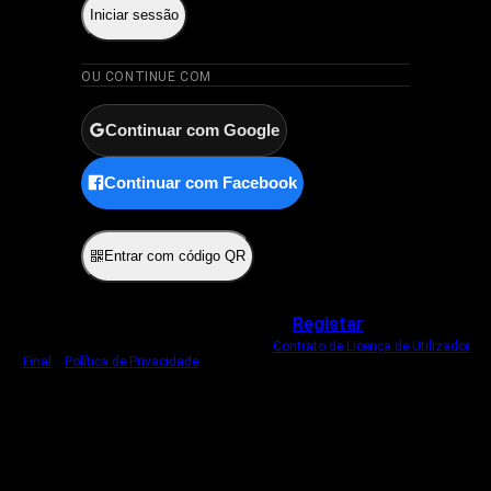
Iniciar sessão
OU CONTINUE COM
Continuar com Google
Continuar com Facebook
ou
Entrar com código QR
Não tem uma conta?
Registar
Ao iniciar sessão, concorda com o nosso
Contrato de Licença de Utilizador
Final
e
Política de Privacidade
.
Usamos um cookie estritamente necessário
para o manter com sessão iniciada.