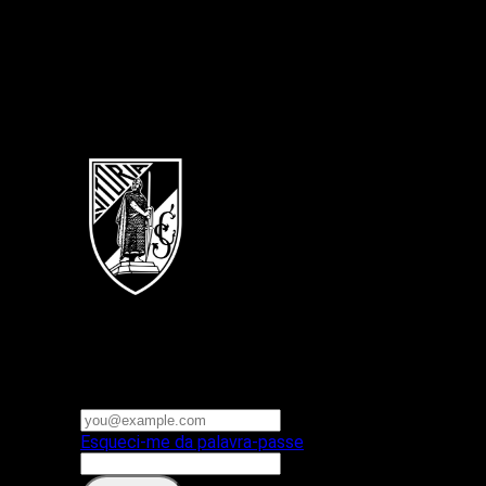
Português
Vitoria SC
E-mail ou nome de utilizador
Palavra-passe
Esqueci-me da palavra-passe